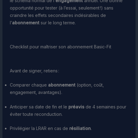
le schéma normal de l’
engagement
annuel. Une bonne
opportunité pour tester (à l’essai, seulement !) sans
craindre les effets secondaires indésirables de
l’
abonnement
sur le long terme.
Checklist pour maîtriser son abonnement Basic-Fit
Avant de signer, retiens :
Comparer chaque
abonnement
(option, coût,
engagement, avantages).
Anticiper sa date de fin et le
préavis
de 4 semaines pour
éviter toute reconduction.
Privilégier la LRAR en cas de
résiliation
.