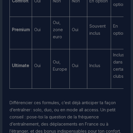
Comfort
Oui
Non
Non
En option
option
Oui,
Souvent
En
Premium
Oui
zone
Oui
inclus
option
euro
Inclus
Oui,
dans
Ultimate
Oui
Oui
Inclus
Europe
certains
clubs
Différencier ces formules, c’est déjà anticiper ta façon
d’entraîner : solo, duo, ou en mode all access. Un petit
conseil : pose-toi la question de la fréquence
d’entraînement, des déplacements en France ou à
l’étranger, et des bonus indispensables pour ton confort.