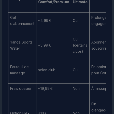
Comfort/Premium
Ultimate
Gel
Prolonge
~4,99 €
Oui
d’abonnement
engagement
Oui
Yanga Sports
Abonnement 
~5,99 €
(certains
Water
souscrire
clubs)
Fauteuil de
En option
selon club
Oui
massage
pour Comfort
Frais dossier
~19,99 €
Non
À l’inscription
Fin
d’engagemen
Option Flex
+10 €
Non