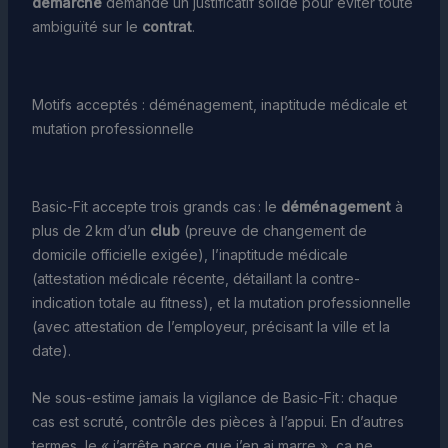
démarche
demande un justificatif solide pour éviter toute
ambiguïté sur le
contrat
.
Motifs acceptés : déménagement, inaptitude médicale et
mutation professionnelle
Basic-Fit accepte trois grands cas : le
déménagement
à
plus de 2 km d’un
club
(preuve de changement de
domicile officielle exigée), l’inaptitude médicale
(attestation médicale récente, détaillant la contre-
indication totale au fitness), et la mutation professionnelle
(avec attestation de l’employeur, précisant la ville et la
date).
Ne sous-estime jamais la vigilance de Basic-Fit : chaque
cas est scruté, contrôle des pièces à l’appui. En d’autres
termes, le « j’arrête parce que j’en ai marre », ça ne