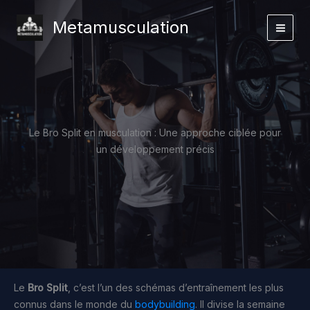
Aller
Metamusculation
au
contenu
Le Bro Split en musculation : Une approche ciblée pour
un développement précis
Le
Bro Split
, c’est l’un des schémas d’entraînement les plus
connus dans le monde du
bodybuilding
. Il divise la semaine