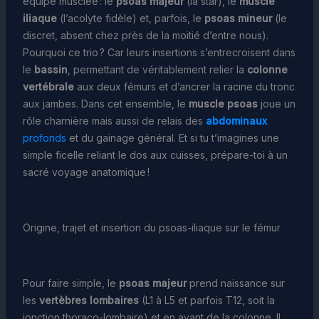
équipe musclée : le
psoas majeur
(la star), le
muscle
iliaque
(l’acolyte fidèle) et, parfois, le
psoas mineur
(le
discret, absent chez près de la moitié d’entre nous).
Pourquoi ce trio ? Car leurs insertions s’entrecroisent dans
le
bassin
, permettant de véritablement relier la
colonne
vertébrale
aux deux fémurs et d’ancrer la racine du tronc
aux jambes. Dans cet ensemble, le
muscle psoas
joue un
rôle charnière mais aussi de relais des
abdominaux
profonds
et du gainage général. Et si tu t’imagines une
simple ficelle reliant le dos aux cuisses, prépare-toi à un
sacré voyage anatomique !
Origine, trajet et insertion du psoas-iliaque sur le fémur
Pour faire simple, le
psoas majeur
prend naissance sur
les
vertèbres lombaires
(L1 à L5 et parfois T12, soit la
jonction thoraco-lombaire) et en avant de la colonne. Il