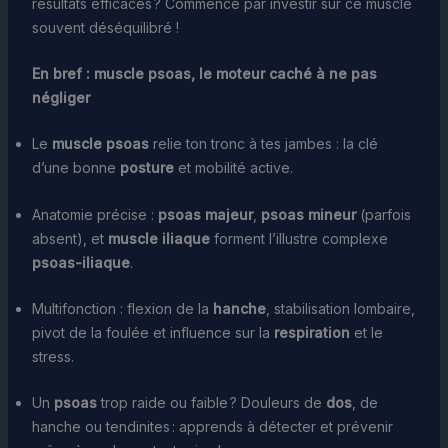
résultats efficaces ? Commence par investir sur ce muscle
souvent déséquilibré !
En bref : muscle psoas, le moteur caché à ne pas
négliger
Le
muscle psoas
relie ton tronc à tes jambes : la clé
d’une bonne
posture
et mobilité active.
Anatomie précise :
psoas majeur
,
psoas mineur
(parfois
absent), et
muscle iliaque
forment l’illustre complexe
psoas-iliaque
.
Multifonction : flexion de la
hanche
, stabilisation lombaire,
pivot de la foulée et influence sur la
respiration
et le
stress.
Un
psoas
trop raide ou faible ? Douleurs de
dos
, de
hanche ou tendinites : apprends à détecter et prévenir