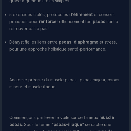
grâce à quelques tests simples.
5 exercices ciblés, protocoles d’
étirement
et conseils
pratiques pour
renforcer
efficacement ton
psoas
sont à
retrouver pas à pas !
Démystifie les liens entre
psoas
,
diaphragme
et stress,
pour une approche holistique santé-performance.
Anatomie précise du muscle psoas : psoas majeur, psoas
mineur et muscle iliaque
Commençons par lever le voile sur ce fameux
muscle
psoas
. Sous le terme “
psoas-iliaque
” se cache une