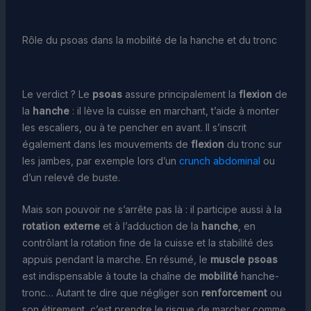
Rôle du psoas dans la mobilité de la hanche et du tronc
Le verdict ? Le
psoas
assure principalement la
flexion
de
la
hanche
: il lève la cuisse en marchant, t’aide à monter
les escaliers, ou à te pencher en avant. Il s’inscrit
également dans les mouvements de
flexion
du tronc sur
les jambes, par exemple lors d’un
crunch abdominal
ou
d’un relevé de buste.
Mais son pouvoir ne s’arrête pas là : il participe aussi à la
rotation externe
et à l’adduction de la
hanche
, en
contrôlant la rotation fine de la cuisse et la stabilité des
appuis pendant la marche. En résumé, le
muscle psoas
est indispensable à toute la chaîne de
mobilité
hanche-
tronc… Autant te dire que négliger son
renforcement
ou
son étirement, c’est prendre le risque de marcher comme