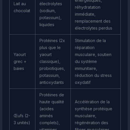
énergétiques,
Lait au
électrolytes
réhydratation
chocolat
(sodium,
immédiate,
potassium),
remplacement des
liquides
électrolytes perdus
Protéines (2x
Stimulation de la
plus que le
réparation
Yaourt
yaourt
musculaire, soutien
grec +
classique),
du système
baies
probiotiques,
immunitaire,
potassium,
réduction du stress
antioxydants
oxydatif
Protéines de
haute qualité
Accélération de la
(acides
synthèse protéique
Œufs (2-
aminés
musculaire,
3 unités)
complets),
régénération des
vitamines
fibres musculaires,