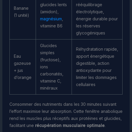
glucides lents
rééquilibrage
Banane
(amidon),
électrolytique,
(1 unité)
magnésium
,
énergie durable pour
vitamine B6
les réserves
glycogéniques
Glucides
Réhydratation rapide,
simples
Eau
apport énergétique
(fructose),
gazeuse
digestible, action
ions
+ jus
antioxydante pour
carbonatés,
d’orange
limiter les dommages
vitamine C,
cellulaires
minéraux
Consommer des nutriments dans les 30 minutes suivant
l’effort maximise leur absorption. Cette fenêtre anabolique
rend les muscles plus réceptifs aux protéines et glucides,
facilitant une
récupération musculaire optimale
.