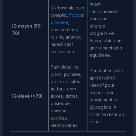
Avant
Riz basmati, pain
l’entraînement
complet,
flocons
pour une
d’avoine
,
IG moyen (55-
énergie
banane mûre,
70)
progressive.
raisins, ananas,
Acceptable dans
muesli sans
une alimentation
sucre ajouté
équilibrée.
Pain blanc, riz
Pendant ou juste
blanc, pommes
après l’effort
de terre cuites
intensif pour
au four, corn
reconstituer
IG élevé (>70)
flakes, dattes,
rapidement le
pastèque,
glycogène. À
boissons
limiter le reste du
sucrées,
temps.
viennoiseries